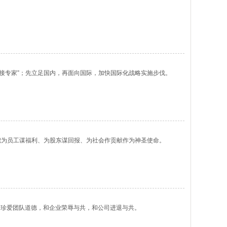
焊接专家”；先立足国内，再面向国际，加快国际化战略实施步伐。
把为员工谋福利、为股东谋回报、为社会作贡献作为神圣使命。
和珍爱团队道德，和企业荣辱与共，和公司进退与共。