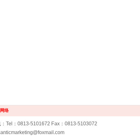
网络
el：0813-5101672 Fax：0813-5103072
tlanticmarketing@foxmail.com