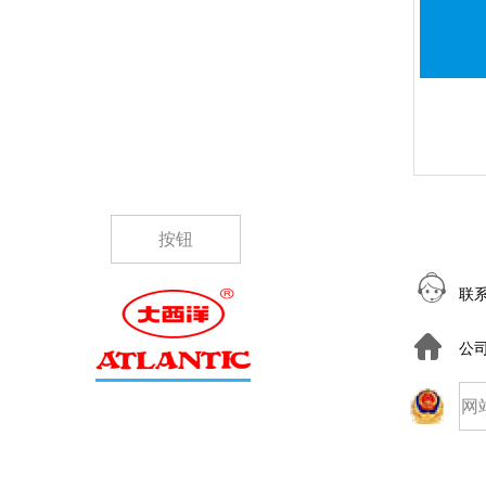
按钮
联
公
网