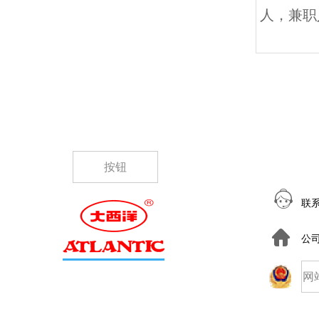
人，兼职
按钮
联
公
网