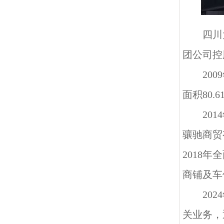
四川
团公司控
20
面积
80
20
骧驰商贸
2018
商铺及车
20
关业务，