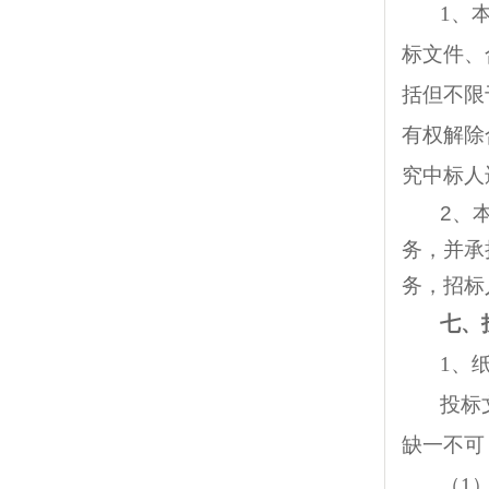
1、
标文件、
括但不限
有权解除
究中标人
2
、
务，并承
务，招标
七、
1、
投标
缺一不可
（1