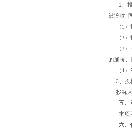
2、
被没收,
（1
（2
（3
的加价、
（4
3、投
投标
五、
本项
六、