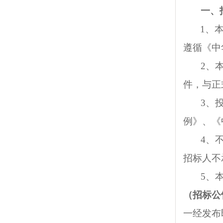
一、
1、
遵循《中
2、
件，与正
3、
例》、《
4、
招标人不
5、本
（招标公
一经发布