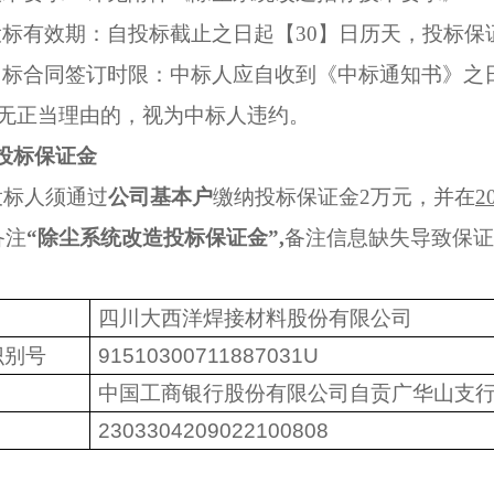
投标有效期：自投标截止之日起【30】日历天，投标
中标合同签订时限：中标人应自收到《中标通知书》之
无正当理由的，视为中标人违约。
投标保证金
投标人须通过
公司基本户
缴纳投标保证金2万元，并在
2
备注
“除尘系统改造投标保证金”,
备注信息缺失导致保证
四川大西洋焊接材料股份有限公司
识别号
91510300711887031U
中国工商银行股份有限公司自贡广华山支
2303304209022100808