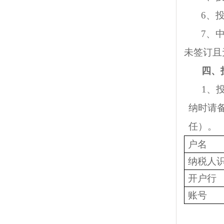
6、
7、
未签订且
四、
1、
纳时请
任）。
户名
纳税人
开户行
账号