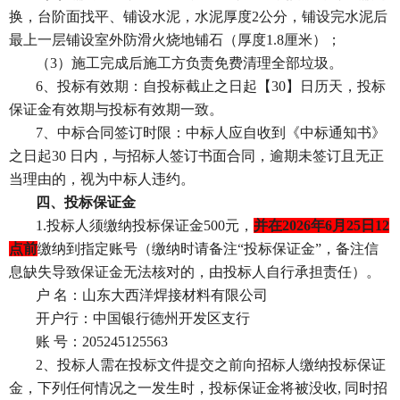
换，台阶面找平、铺设水泥，水泥厚度2公分，铺设完水泥后
最上一层铺设室外防滑火烧地铺石（厚度1.8厘米）；
（
3）施工完成后施工方负责免费清理全部垃圾。
6、投标有效期：自投标截止之日起【30】日历天，投标
保证金有效期与投标有效期一致。
7、中标合同签订时限：中标人应自收到《中标通知书》
之日起30 日内，与招标人签订书面合同，逾期未签订且无正
当理由的，视为中标人违约。
四、投标保证金
1.
投标人须缴纳投标保证金
500元，
并在
2026年6月25日12
点前
缴纳到指定账号（缴纳时请备注
“投标保证金”，备注信
息缺失导致保证金无法核对的，由投标人自行承担责任）。
户
名：山东大西洋焊接材料有限公司
开户行：中国银行德州开发区支行
账
号：
205245125563
2、投标人需在投标文件提交之前向招标人缴纳投标保证
金，下列任何情况之一发生时，投标保证金将被没收, 同时招