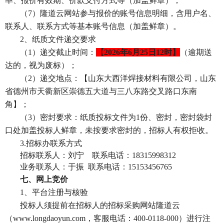
率、报价有效期、价款支付方式等
（加盖鲜章）
；
（
7）隆道云网站参与报价的账号信息明细，含用户名、
联系人、联系方式等基本账号信息（加盖鲜章）。
2、纸质文件递交要求
（
1）递交截止时间：
【
2026年6月25日12时】
（逾期送
达的，视为废标）；
（
2）递交地点：【山东大西洋焊接材料有限公司，山东
省德州市天衢新区崇德五大道与三八东路交叉路口东南
角】；
（
3）密封要求：纸质投标文件为1份、密封，密封袋封
口处加盖投标人鲜章，未按要求密封的，招标人有权拒收。
3.招标办联系方式
招标联系人：刘宁
联系电话：
18315998312
业务联系人：于振
联系电话：
15153456765
七、网上竞价
1、平台注册与核验
投标人须提前在招标人的招标采购网站隆道云
（
www.longdaoyun.com
，客服电话：
400-0118-000）进行注