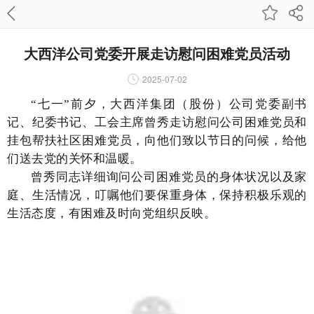
大西洋公司党委开展走访慰问困难党员活动
2025-07-02
“七一”前夕，大西洋集团（股份）公司党委副书
记、纪委书记、工会主席曾秀
走访慰问
公司
困难党员
和
挂包帮扶社区困难党员
，
向
他们致以节日的问候，给他
们送去党的关怀和温暖。
曾秀同志
详细询问
公司困难党员的
身体状况以及家
庭、生活情况，叮嘱
他们
要保重身体，保持积极乐观的
生活态度，有困难及时向党组织
反映。