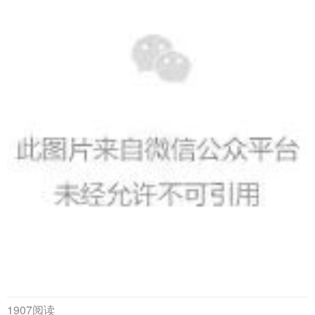
1907阅读