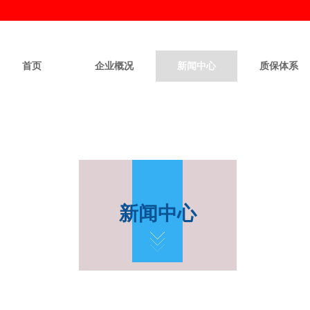
首页
企业概况
新闻中心
质保体系
新闻中心