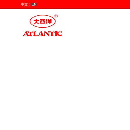
中文
|
EN