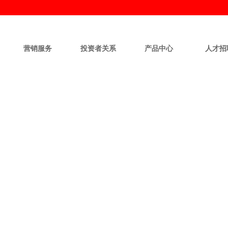
营销服务
投资者关系
产品中心
人才招