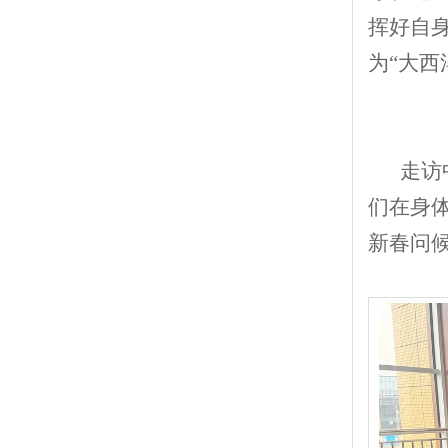
挥好自身
为“大西
走访
们在身
新春问