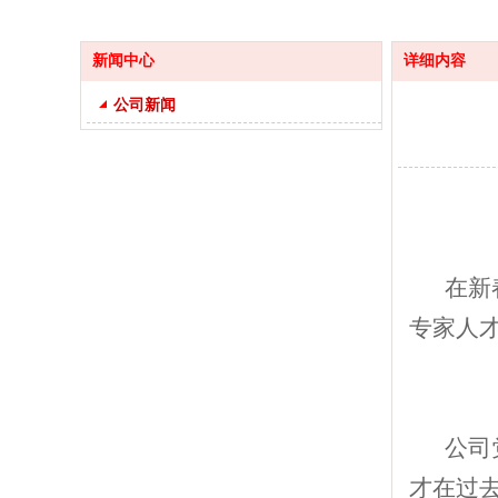
新闻中心
详细内容
公司新闻
在新
专家人
公司
才在过