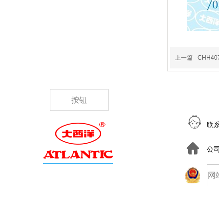
上一篇
CHH407
按钮
联
公
网