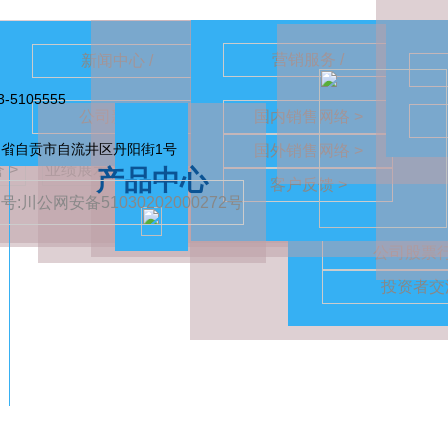
营销服务 /
投资者关系 
企业概况 /
新闻中心 /
3-5105555
 >
组织机构 >
企业文化 >
技术研发 
公司新闻 >
国内销售网络 >
公司治理 >
省自贡市自流井区丹阳街1号
国外销售网络 >
定期报告 >
员工信箱 >
 >
业绩展示 >
联系我们 >
大西
产品中心
客户反馈 >
公告动态 >
:川公网安备51030202000272号
利润分配 >
公司股票行
投资者交流