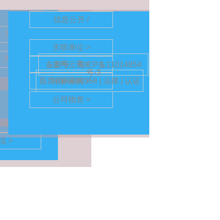
信息公开 /
/
产品中心 /
关联单位 >
>
产品中心 >
公司公告 >
备案号：蜀ICP备11014854
号-3
股票代码600558 | 法律 | 认证
招标采购 >
洋网站免责声明 >
公司物资 >
情 >
 >