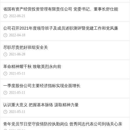
省国有资产经营投资管理有限责任公司 党委书记、董事长舒仕能
2022-06-21
公司召开2021年度领导班子及成员述职测评暨党建工作和党风廉
2022-04-18
尽职尽责把好班组安全关
2021-06-28
革命精神耀千秋 致敬英烈永向前
2021-05-11
一季度股份公司主要经济指标实现全面增长
2021-05-11
认识重大意义 把握基本脉络 汲取精神力量
2021-05-11
青年党员节日坚守疫情防控执勤岗位 曾秀同志代表公司到场关心亲