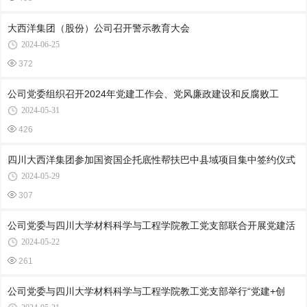
大西洋集团（股份）公司召开警示教育大会
2024-06-25
372
公司党委组织召开2024年党建工作会、党风廉政建设和反腐败工
2024-05-31
426
四川大西洋集团参加国资国企托底性帮扶巴中县域项目集中签约仪式
2024-05-29
307
公司党委与四川大学材料科学与工程学院教工党支部联合开展党建活
2024-05-22
261
公司党委与四川大学材料科学与工程学院教工党支部举行“党建+创