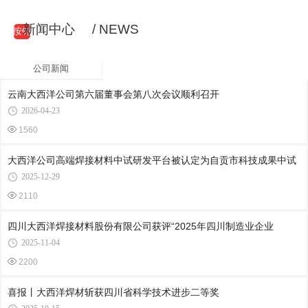
新闻中心
/ NEWS
按钮
公司新闻
云南大西洋公司第六届董事会第八次会议顺利召开
2026-04-23
1560
大西洋公司高端焊接材料中试研发平台被认定为自贡市科技成果中试
2025-12-29
2110
四川大西洋焊接材料股份有限公司获评“2025年四川制造业企业
2025-11-04
2200
喜报丨大西洋焊材斩获四川省科学技术进步二等奖