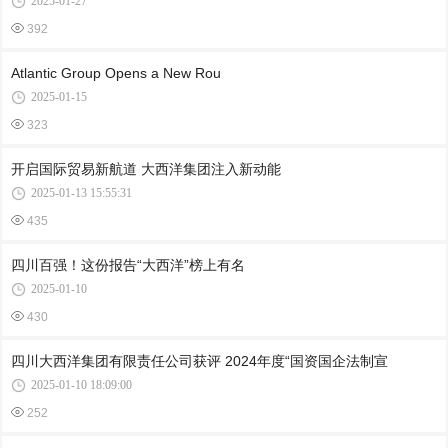
2025-01-27
392
Atlantic Group Opens a New Rou
2025-01-15
323
开启国际贸易新航道 大西洋集团注入新动能
2025-01-13 15:55:31
435
四川百强！这份报告“大西洋”榜上有名
2025-01-10
430
四川大西洋集团有限责任公司获评 2024年度“国资国企法制宣
2025-01-10 18:09:00
252