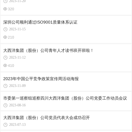
2023-11-20
320
深圳公司顺利通过ISO9001质量体系认证
2023-11-15
210
大西洋集团（股份）公司青年人才读书班开班啦！
2023-11-12
410
2023年中国公平竞争政策宣传周活动海报
2023-11-09
市委第一巡察组巡察四川大西洋集团（股份）公司党委工作动员会议
2023-08-16
大西洋集团（股份）公司党员代表大会成功召开
2023-07-13